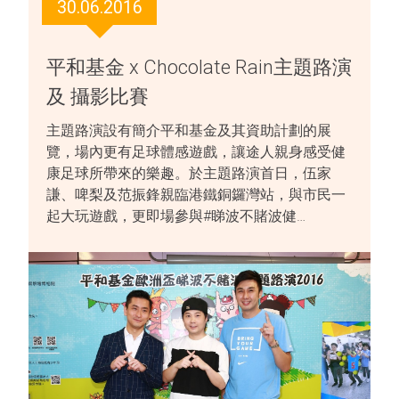
30.06.2016
平和基金 x Chocolate Rain主題路演
及 攝影比賽
主題路演設有簡介平和基金及其資助計劃的展
覽，場內更有足球體感遊戲，讓途人親身感受健
康足球所帶來的樂趣。於主題路演首日，伍家
謙、啤梨及范振鋒親臨港鐵銅鑼灣站，與市民一
起大玩遊戲，更即場參與#睇波不賭波健…