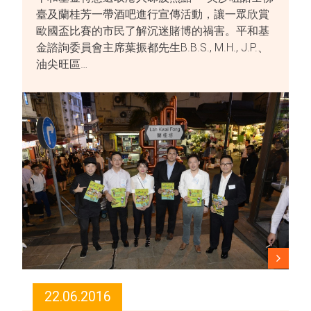
臺及蘭桂芳一帶酒吧進行宣傳活動，讓一眾欣賞
歐國盃比賽的市民了解沉迷賭博的禍害。平和基
金諮詢委員會主席葉振都先生B.B.S., M.H., J.P.、
油尖旺區…
22.06.2016