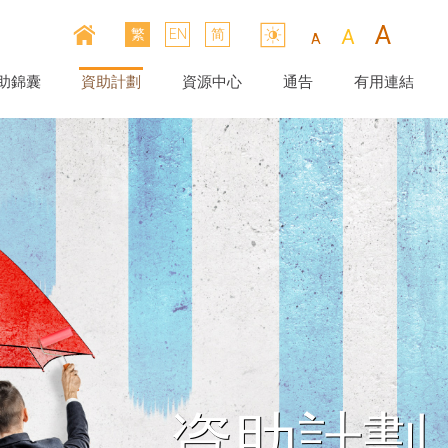
A
A
繁
EN
简
A
助錦囊
資助計劃
資源中心
通告
有用連結
資助計劃