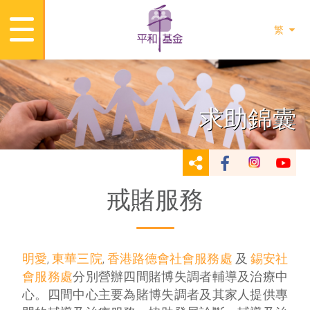
繁
求助錦囊
戒賭服務
明愛
,
東華三院
,
香港路德會社會服務處
及
錫安社
會服務處
分別營辦四間賭博失調者輔導及治療中
心。四間中心主要為賭博失調者及其家人提供專