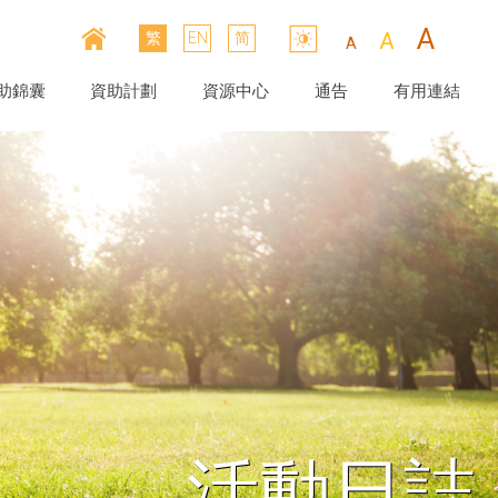
A
A
繁
EN
简
A
助錦囊
資助計劃
資源中心
通告
有用連結
活動日誌