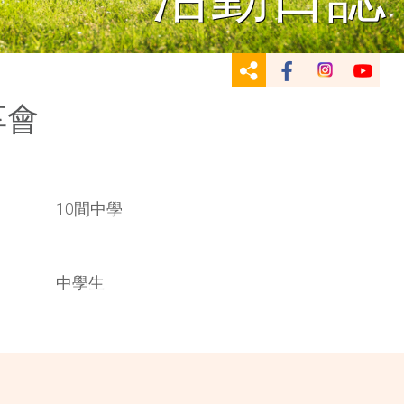
享會
10間中學
中學生