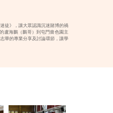
賭海迷徒》，讓大眾認識沉迷賭博的禍
影的盧海鵬（鵬哥）到屯門嗇色園主
員陳志華的專業分享及討論環節，讓學