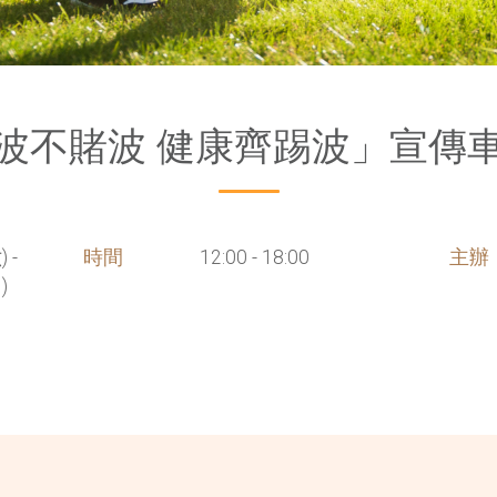
波不賭波 健康齊踢波」宣傳
 -
時間
12:00 - 18:00
主辦
)