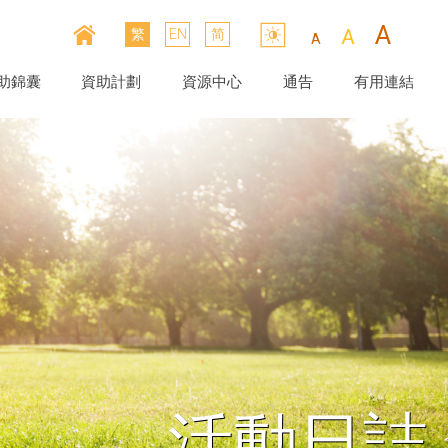
A
A
繁
EN
简
A
助錦囊
資助計劃
資源中心
通告
有用連結
活動日誌